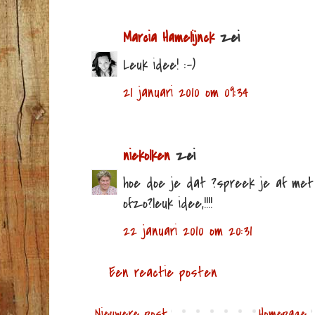
Marcia Hamelijnck
zei
Leuk idee! :-)
21 januari 2010 om 09:34
niekolken
zei
hoe doe je dat ?spreek je af me
ofzo?leuk idee,!!!!
22 januari 2010 om 20:31
Een reactie posten
Nieuwere post
Homepage