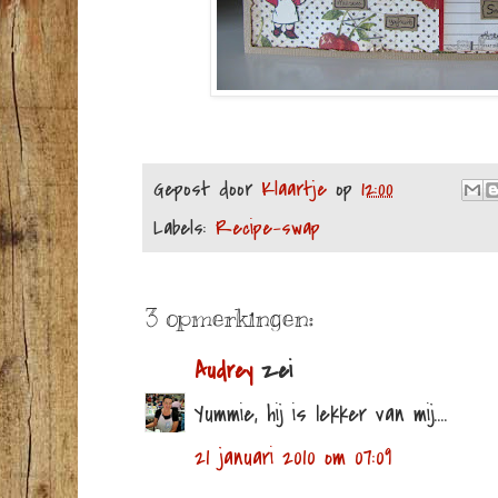
Gepost door
Klaartje
op
12:00
Labels:
Recipe-swap
3 opmerkingen:
Audrey
zei
Yummie, hij is lekker van mij....
21 januari 2010 om 07:09