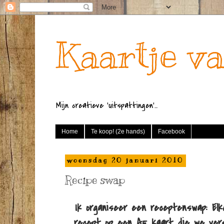
Kaartje va
Mijn creatieve 'uitspattingen'...
Home
Te koop! (2e hands)
Facebook
woensdag 20 januari 2010
Recipe swap
Ik organiseer een receptenswap: E
recept op een A5 kaart die we ver