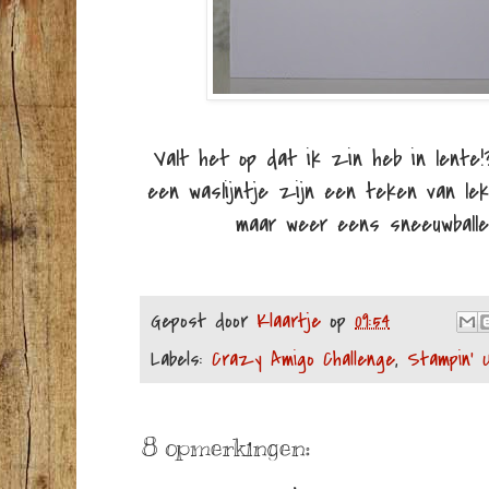
Valt het op dat ik zin heb in lente
een waslijntje zijn een teken van lek
maar weer eens sneeuwballen
Gepost door
Klaartje
op
09:54
Labels:
Crazy Amigo Challenge
,
Stampin' 
8 opmerkingen: