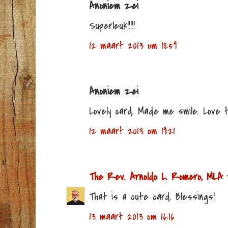
Anoniem zei
Superleuk!!!!!
12 maart 2013 om 18:59
Anoniem zei
Lovely card. Made me smile. Love t
12 maart 2013 om 19:21
The Rev. Arnoldo L. Romero, MLA
That is a cute card. Blessings!
13 maart 2013 om 16:16