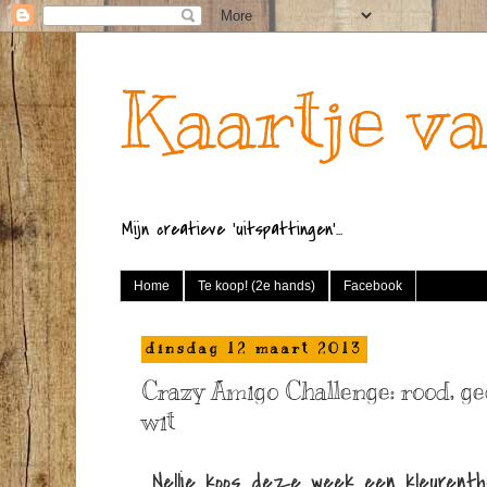
Kaartje va
Mijn creatieve 'uitspattingen'...
Home
Te koop! (2e hands)
Facebook
dinsdag 12 maart 2013
Crazy Amigo Challenge: rood, ge
wit
Nellie koos deze week een kleuren