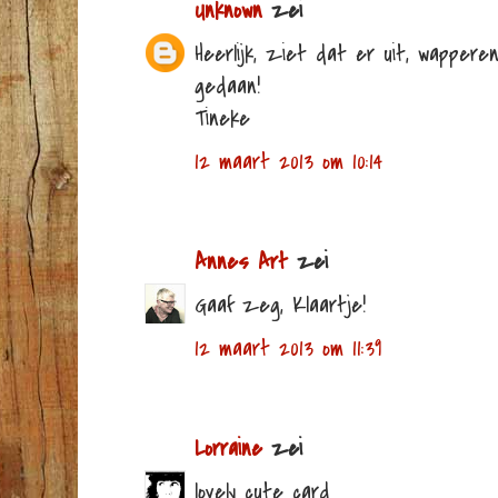
Unknown
zei
Heerlijk, ziet dat er uit, wapperen
gedaan!
Tineke
12 maart 2013 om 10:14
Annes Art
zei
Gaaf zeg, Klaartje!
12 maart 2013 om 11:39
Lorraine
zei
lovely cute card