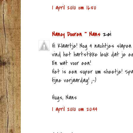
1 april 2010 om 16:50
Nancy Dooren ~ Nans
zei
Hi Klaartje! Nog 4 nachtjes slapen e
vind het hartstikke leuk dat je e
En wat voor een!
Het is een super um sheetje! Spa
fijne verjaardag! ;-)
Hugs, Nans
1 april 2010 om 20:44