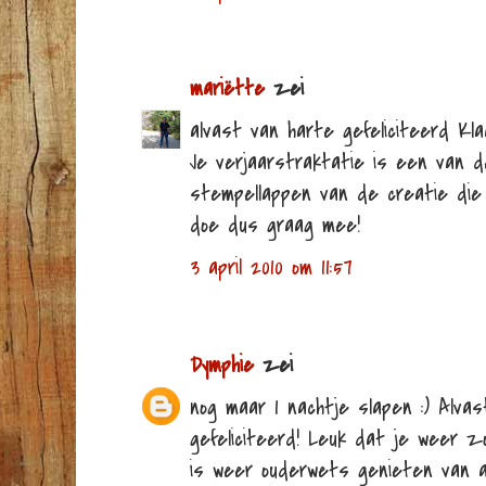
mariëtte
zei
alvast van harte gefeliciteerd Kl
Je verjaarstraktatie is een van d
stempellappen van de creatie die ik
doe dus graag mee!
3 april 2010 om 11:57
Dymphie
zei
nog maar 1 nachtje slapen :) Alva
gefeliciteerd! Leuk dat je weer z
is weer ouderwets genieten van al