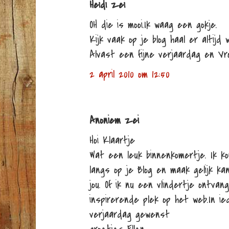
Heidi zei
OH die is mooi.Ik waag een gokje.
Kijk vaak op je blog haal er altijd 
Alvast een fijne verjaardag en Vro
2 april 2010 om 12:50
Anoniem zei
Hoi Klaartje
Wat een leuk binnenkomertje. Ik 
langs op je Blog en maak gelijk k
jou. Of ik nu een vlindertje ontvang
inspirerende plek op het web.In ie
verjaardag gewenst