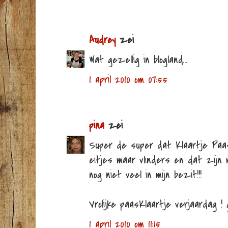
Audrey
zei
Wat gezellig in blogland...
1 april 2010 om 07:55
pina
zei
Super de super dat Klaartje Paa
eitjes maar vlinders en dat zijn mi
nog niet veel in mijn bezit!!!
Vrolijke paasKlaartje verjaardag !
1 april 2010 om 11:15