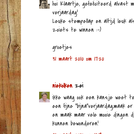
hoi Klaartje, gefeliciteerd alvast
verjaardag!
Leuke stempellap en altijd leuk a
zoiets te winnen :-)
groetjes
31 maart 2010 om 17:20
niekolken
zei
ikke waag ook een kans,je weet ten
een fijne "bijna"verjaardag,maak e
en maak maar vele mooie dingen di
kunnen bewonderen!