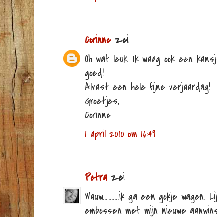
Corinne
zei
Oh wat leuk. Ik waag ook een kansje
goed!
Alvast een hele fijne verjaardag!
Groetjes,
Corinne
1 april 2010 om 16:49
Petra
zei
Wauw...........ik ga een gokje wagen.
embossen met mijn nieuwe aanwinst 