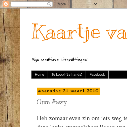
Kaartje va
Mijn creatieve 'uitspattingen'...
Home
Te koop! (2e hands)
Facebook
woensdag 31 maart 2010
Give Away
Heb zomaar even zin om iets weg t
deze leuke stempelsheet liggen van 