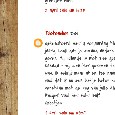
groetjes Ellen
2 april 2010 om 16:25
Toleteacher
zei
Gefeliciteerd met U verjaardag Klaa
jaarig. Leuk dat je eimand anders
geven. Mij Hollands is niet zoe go
Canada - wij zen hier gekomen to
was. Ik schrijf maar af en toe naar 
vind dat ik nu een bietje beter H
verstaan met de blog van jullie a
Amigos! Vind het echt leuk!
Groetjes!
3 april 2010 om 03:27