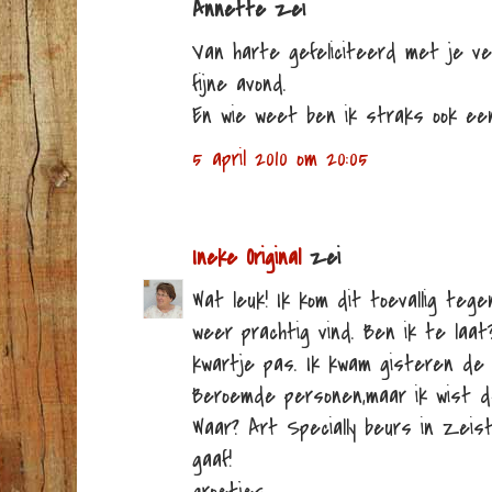
Annette zei
Van harte gefeliciteerd met je v
fijne avond.
En wie weet ben ik straks ook een
5 april 2010 om 20:05
Ineke Original
zei
Wat leuk! Ik kom dit toevallig teg
weer prachtig vind. Ben ik te laa
kwartje pas. Ik kwam gisteren de
Beroemde personen,maar ik wist d
Waar? Art Specially beurs in Zei
gaaf!
groetjes,