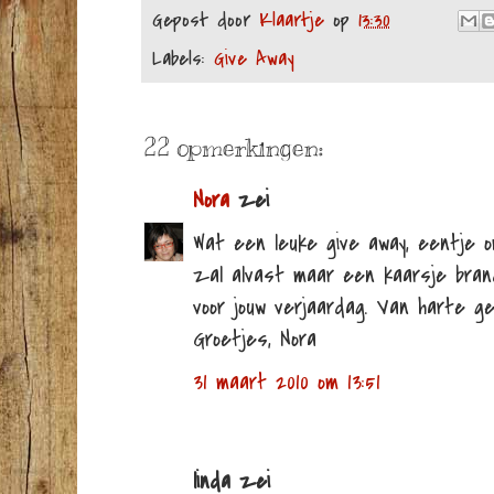
Gepost door
Klaartje
op
13:30
Labels:
Give Away
22 opmerkingen:
Nora
zei
Wat een leuke give away, eentje 
zal alvast maar een kaarsje bran
voor jouw verjaardag. Van harte gef
Groetjes, Nora
31 maart 2010 om 13:51
linda zei