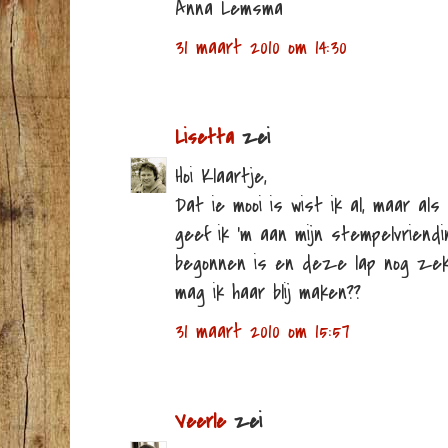
Anna Lemsma
31 maart 2010 om 14:30
Lisetta
zei
Hoi Klaartje,
Dat ie mooi is wist ik al, maar al
geef ik 'm aan mijn stempelvriend
begonnen is en deze lap nog zeker
mag ik haar blij maken??
31 maart 2010 om 15:57
Veerle
zei