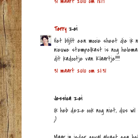
31 maart 2010 om 18:19
Terry
zei
Het blijft een mooie sheet die ik no
nieuwe stempelkast is nog helemaal 
dit kadootje van Klaartje!!!!!
31 maart 2010 om 21:31
Jessica zei
Ik heb deze ook nog niet, dus wi
;)
Maar in ieder geval alvast een hel