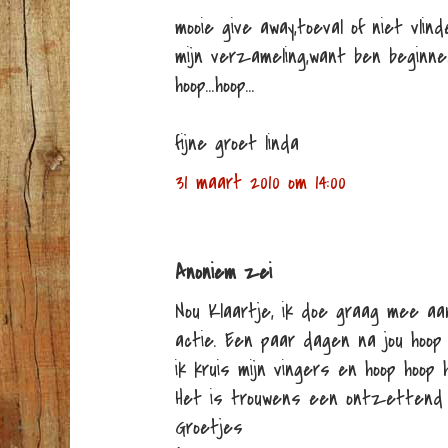
mooie give away,toeval of niet vlin
mijn verzameling,want ben beginne
hoop...hoop...
fijne groet linda
31 maart 2010 om 14:00
Anoniem zei
Nou Klaartje, ik doe graag mee aa
actie. Een paar dagen na jou hoop
ik kruis mijn vingers en hoop hoop h
Het is trouwens een ontzettend m
Groetjes